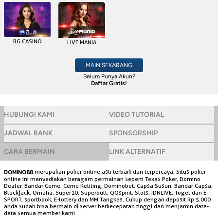
BG CASINO
LIVE MANIA
MAIN SEKARANG
Belum Punya Akun?
Daftar Gratis!
HUBUNGI KAMI
VIDEO TUTORIAL
JADWAL BANK
SPONSORSHIP
CARA BERMAIN
LINK ALTERNATIF
merupakan poker online asli terbaik dan terpercaya. Situs poker
DOMINO88
online ini menyediakan beragam permainan seperti Texas Poker, Domino
Dealer, Bandar Ceme, Ceme Keliling, Dominobet, Capsa Susun, Bandar Capsa,
Blackjack, Omaha, Super10, Superbull, QQspirit, Slots, IDNLIVE, Togel dan E-
SPORT, sportbook, E-lottery dan MM Tangkas. Cukup dengan deposit Rp 5.000
anda sudah bisa bermain di server berkecepatan tinggi dan menjamin data-
data semua member kami