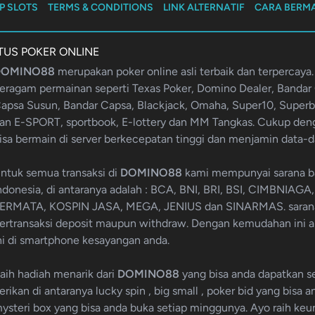
P SLOTS
TERMS & CONDITIONS
LINK ALTERNATIF
CARA BERM
TUS POKER ONLINE
DOMINO88
merupakan poker online asli terbaik dan terpercaya.
eragam permainan seperti Texas Poker, Domino Dealer, Bandar
apsa Susun, Bandar Capsa, Blackjack, Omaha, Super10, Superbul
an E-SPORT, sportbook, E-lottery dan MM Tangkas. Cukup den
isa bermain di server berkecepatan tinggi dan menjamin data
ntuk semua transaksi di
DOMINO88
kami mempunyai sarana ba
ndonesia, di antaranya adalah : BCA, BNI, BRI, BSI, CIMBNI
ERMATA, KOSPIN JASA, MEGA, JENIUS dan SINARMAS. sarana
ertransaksi deposit maupun withdraw. Dengan kemudahan ini
ni di smartphone kesayangan anda.
aih hadiah menarik dari
DOMINO88
yang bisa anda dapatkan se
erikan di antaranya lucky spin , big small , poker bid yang bisa 
ysteri box yang bisa anda buka setiap minggunya. Ayo raih keu